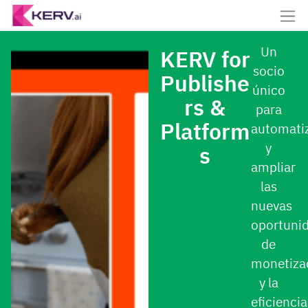
Un
KERV for
socio
Publishe
único
rs &
para
Platform
automati
y
s
ampliar
las
nuevas
oportuni
de
monetiza
y la
eficiencia